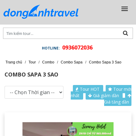
0936072036
HOTLINE:
Trang chủ
/
Tour
/
Combo
/
Combo Sapa
/
Combo Sapa 3 Sao
COMBO SAPA 3 SAO
Tour HOT
Tour mới
nhất
Giá giảm dần
Giá tăng dần