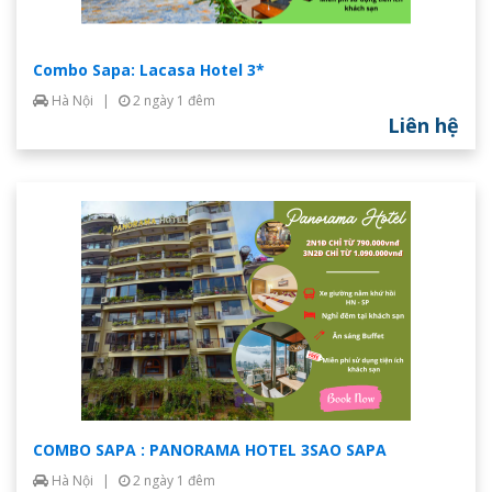
Combo Sapa: Lacasa Hotel 3*
Hà Nội
|
2 ngày 1 đêm
Liên hệ
COMBO SAPA : PANORAMA HOTEL 3SAO SAPA
Hà Nội
|
2 ngày 1 đêm