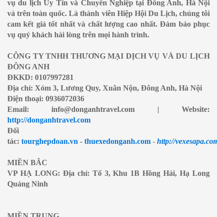
vụ du lịch Uy Tín và Chuyên Nghiệp tại Đông Anh, Hà Nội
và trên toàn quốc. Là thành viên Hiệp Hội Du Lịch, chúng tôi
cam kết giá tốt nhất và chất lượng cao nhất. Đảm bảo phục
vụ quý khách hài lòng trên mọi hành trình.
CÔNG TY TNHH THƯƠNG MẠI DỊCH VỤ VÀ DU LỊCH
ĐÔNG ANH
ĐKKD: 0107997281
Địa chỉ: Xóm 3, Lương Quy, Xuân Nộn, Đông Anh, Hà Nội
Điện thoại: 0936072036
Email: info@donganhtravel.com | Website:
http://donganhtravel.com
Đối
tác:
tourghepdoan.vn
-
thuexedonganh.com
-
http://vexesapa.co
MIỀN BẮC
VP HẠ LONG: Địa chỉ: Tổ 3, Khu 1B Hồng Hải, Hạ Long
Quảng Ninh
MIỀN TRUNG