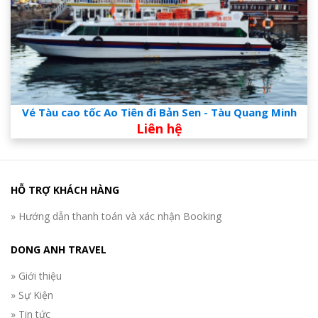
Vé Tàu cao tốc Ao Tiên đi Bản Sen - Tàu Quang Minh
Liên hệ
HỖ TRỢ KHÁCH HÀNG
» Hướng dẫn thanh toán và xác nhận Booking
DONG ANH TRAVEL
» Giới thiệu
» Sự Kiện
» Tin tức