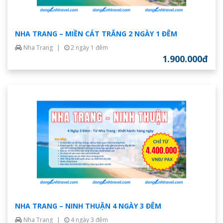
NHA TRANG – MIỀN CÁT TRẮNG 2 NGÀY 1 ĐÊM
Nha Trang
|
2 ngày 1 đêm
1.900.000đ
NHA TRANG – NINH THUẬN 4 NGÀY 3 ĐÊM
Nha Trang
|
4 ngày 3 đêm