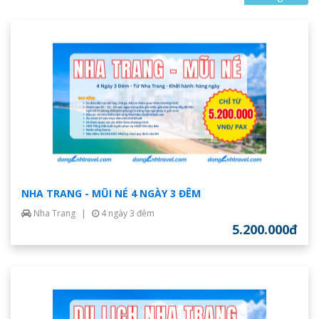
NHA TRANG - MŨI NÉ 4 NGÀY 3 ĐÊM
Nha Trang
|
4 ngày 3 đêm
5.200.000đ