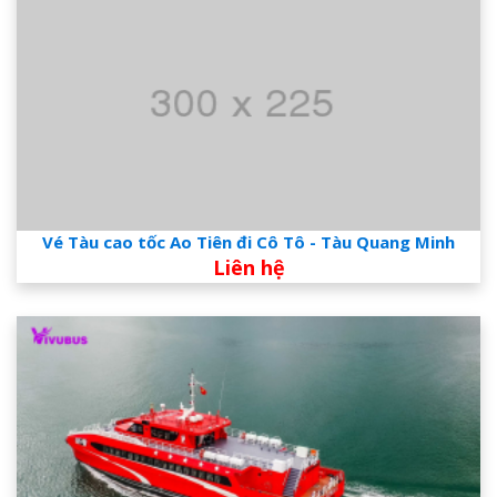
Vé Tàu cao tốc Ao Tiên đi Cô Tô - Tàu Quang Minh
Liên hệ