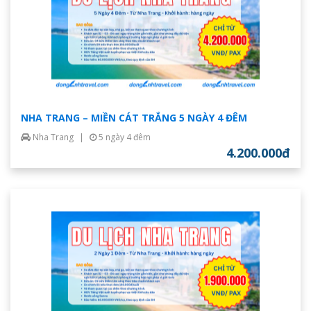
NHA TRANG – MIỀN CÁT TRẮNG 5 NGÀY 4 ĐÊM
Nha Trang
|
5 ngày 4 đêm
4.200.000đ