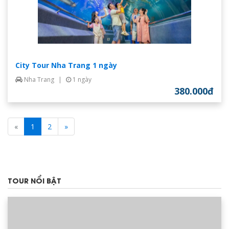
City Tour Nha Trang 1 ngày
Nha Trang
|
1 ngày
380.000đ
«
1
2
»
TOUR NỔI BẬT