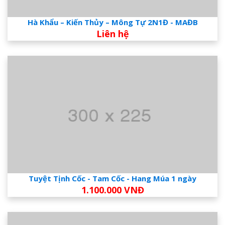
Hà Khẩu – Kiến Thủy – Mông Tự 2N1Đ - MAĐB
Liên hệ
Tuyệt Tịnh Cốc - Tam Cốc - Hang Múa 1 ngày
1.100.000 VNĐ