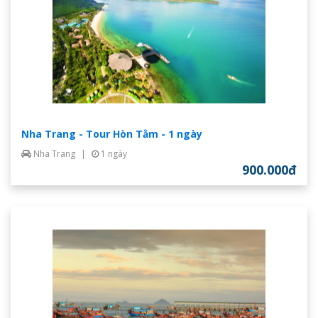
Nha Trang - Tour Hòn Tằm - 1 ngày
Nha Trang
|
1 ngày
900.000đ