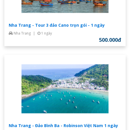
Nha Trang - Tour 3 đảo Cano trọn gói - 1 ngày
Nha Trang
|
1 ngày
500.000đ
Nha Trang - Đảo Bình Ba - Robinson Việt Nam 1 ngày