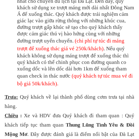
nhất cho chuyến du lịch tại Đà Lạt. Đến đây, quý 
khách sử dụng xe trượt máng mới dài nhất Đông Nam 
Á để xuống thác. Quý khách được trải nghiệm cảm 
giác lạc vào giữa rừng thông với những khúc cua, 
đường trượt gấp khúc sẽ tạo cho quý khách thấy 
được cảm giác thú vị hào hứng cùng với những 
đường trượt uyển chuyển. 
(
chi phí tự túc đi máng 
trượt để xuống thác giá vé 250k/khách
)
. Nếu quý 
khách không sử dụng máng trượt để xuống thác thì 
quý khách có thể chinh phục con đường quanh co 
xuống dốc và lên dốc dài hơn 1km để xuống tham 
quan check in thác nước 
(
quý khách tự túc mua vé đi 
bộ giá 50k/khách
).
Trưa:
Quý khách về lại thành phố dùng cơm trưa tại nhà 
hàng. 
Chiều
 :
 Xe và HDV đưa Quý khách đi tham quan : Quý 
khách tiếp tục tham quan 
Thung Lũng Tình Yêu & Đồi 
Mộng Mơ
. Đây được đánh giá là điểm nổi bật của Đà Lạt 