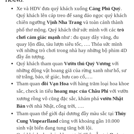
TRANG
.
Xe và HDV đưa quý khách xuống 
Cảng Phú Quý
. 
Quý khách lên cáp treo để sang đảo ngọc quý khách 
chiên ngưỡng 
Vịnh Nha Trang
 và toàn cảnh thành 
phố thơ mộng. Quý khách thử sức mình với các 
trò 
chơi cảm giác mạnh
 như : đu quay dây văng, đu 
quay lộn đầu, tàu lượn siêu tốc, …. Thỏa sức mình 
với những trò chơi trong nhà hay những bộ phim 4D 
đầy ấn tượng. 
Quý khách tham quan 
Vườn thú Quý Vương
 với 
những động vật hoang giã của rừng xanh như hổ, sư 
tử trắng, báo, tê giác, hưu cao cổ,…. 
Tham quan 
đồi Vạn Hoa
 với hàng trăm loại hoa khoe 
sắc, check in tiểu 
hoang mạc của Châu Phi
 với vườn 
xương rồng vô cũng đặc sắc, khám phá 
vườn Nhật 
Bản
 với nhà Nhật, cổng trời, ….
Tham quan thế giới đại dương đầy màu sắc tại 
Thủy 
Cung Vinpearlland
 cùng với khoảng gần 10.000 
sinh vật biển đang tung tăng bới lội.