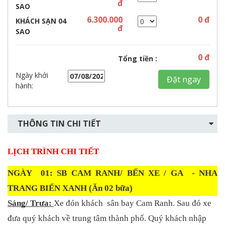
đ
SAO
6.300.000
0
đ
KHÁCH SẠN 04
đ
SAO
0
đ
Tổng tiền :
Ngày khởi
Đặt ngay
hành:
THÔNG TIN CHI TIẾT
LỊCH TRÌNH CHI TIẾT
NGÀY  01: SB CAM RANH/ BẾN XE / GA  - NHA 
TRANG BIỂN XANH (Ăn 02 bữa)
Sáng/ Trưa: 
Xe đón khách  sân bay Cam Ranh. Sau đó xe 
đưa quý khách về trung tâm thành phố. Quý khách nhập 