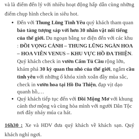
và là điểm đến lý với nhiều hoạt động hấp dẫn cùng những 
điểm chụp hình check in siêu hot.
Đến với 
Thung Lũng Tình Yêu 
quý khách tham quan 
bảo tàng tượng sáp với hơn 30 nhân vật nổi tiếng 
của thế giới. 
Du ngoạn bằng xe điện đến với các khu 
: 
ĐỒI VỌNG CẢNH – THUNG LŨNG NGÀN HOA 
– HOA VIÊN VENUS – KHU VỰC HỒ ĐA THIỆN
. 
Quý khách check in 
vườn Cẩm Tú Cầu
 rộng lớn, 
khám phá 
30 kỳ quan thu nhỏ của thế giới
, ngắm 
cầu 
tình yêu 
với những ổ khóa xinh xoắn đầy mùa sắc, 
check in 
vườn hoa tại Hồ Đa Thiện
, đạp vịt dạo 
quanh hồ,…
Quý khách tiếp tục đến với 
Đồi Mộng Mơ
 với khung 
cảnh thơ mộng và cùng hòa mình với người Dân Tộc 
nơi đây nhảy múa ca hát.
16h30 :
 Xe và HDV đưa quý khách về khách sạn. Quý 
khách nghỉ ngơi. 