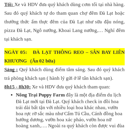
Tối: 
Xe và HDV đưa quý khách dùng cơm tối tại nhà hàng. 
Sau đó quý khách tự do tham quan chợ đêm Đà Lạt hoặc 
thưởng thức ẩm thực đêm của Đà Lạt như sữa đậu nóng, 
pizza Đà Lạt, Ngô nướng, Khoai Lang nướng,… Nghỉ đêm 
tại khách sạn.
NGÀY 05:   ĐÀ LẠT THÔNG REO – SÂN BAY LIÊN 
KHƯƠNG   (Ăn 02 bữa)
Sáng :
Quý khách dùng điểm tâm sáng. Sau đó quý khách 
trả phòng khách sạn ( hành lý gửi ở lễ tân khách sạn).
8h15 - 8h30:
 Xe và HDV đưa quý khách tham quan:
Nông Trại Puppy Farm 
đây là một địa điểm du lịch 
Đà Lạt mới tại Đà Lạt. Quý khách check in đồi hoa 
trải dài bất tận với nhiều loại hoa khác nhau, vườn 
hoa rực rỡ sắc màu như Cẩm Tú Cầu, Cánh đồng hoa 
hướng dương, vườn hoa xác pháo, vườn hoa nữ 
hoàng xanh,…. Ngoài ra quý khách còn được vui đùa 