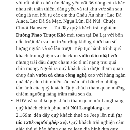
với rất nhiều chú cún đáng yêu với 36 dòng cún khác 
nhau rất thân thiện, đáng yêu và tại khu vực sân sau 
cũng là nơi hội tụ các em thú Châu Âu như : Lạc Đà 
Alaca, Lạc Đà Sa Mạc, Ngựa Lùn, Dê Núi, Chuột 
Chuột Hamster,… 
Tại đây quý khách trải nghiệm 
Đường Phao Trượt Khô
 mới toan tại Đà Lạt với bốn 
dốc trượt dài và làn trượt rộng không dưới hạn số 
lượng người và số lần trượt. 
Tiếp tục hành trình quý 
khách trải nghiệm và check in 
vườn dâu nhật
 với 
những trái dâu được chăm sóc tỉ mỉ nặng trĩu quả 
chín mọng. Ngoài ra quý khách còn được tham quan 
chụp ảnh 
vườn cà chua công nghệ 
cao với hàng ngàn 
quả dày chi chít nhiều sắc màu nổi bật cho những 
tấm ảnh của quý khách. Quý khách tham quan những 
chiêm ngưỡng hàng trăm mẫu sen đá. 
HDV và xe đưa quý khách tham quan núi Langbiang 
quý khách chinh phục núi 
Núi Langbiang 
cao 
2.169m, đến đây quý khách thuê xe Jeep lên núi 
(tự 
túc 120k/người ghép xe).
 Quý khách trải nghiện cảm 
giác thú vị hào hứng của xe jeep địa hình đưa quý 