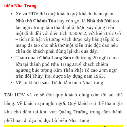
biển Nha Trang.
Xe và HDV đưa quý khách quý khách tham quan 
Nhà thờ Chánh Tòa
 hay còn gọi là 
Nhà thờ Núi
 tọa 
lạc ngay trung tâm thành phố được xây dựng trên 
một đỉnh đồi với diện tích 4.500m2, với kiến trúc Gỗ 
– tích nổi bật và tường vách được xây bằng tấp lô xi 
măng đã tạo cho nhà thờ một kiến trúc độc đáo nếu 
chân du khách phải dừng lại khi qua đây.
Tham quan 
Chùa Long Sơn
 một trong 20 ngôi chùa 
lớn tại thành phố Nha Trang.Quý khách chiêm 
ngưỡng bức tượng Kim Thân Phật Tổ cao 24m ngự 
trên đồi Thủy Trại được xây đựng năm 1963.
Về lại khách san. Tự do tắm biển Nha Trang.
Tối:
 HDV và xe sẽ đón quý khách dùng cơm tối tại nhà 
hàng. Về khách sạn nghĩ ngơi. Quý khách có thể tham gia 
khu chợ đêm tại khu vực Quảng Trường trung tâm thành 
phố hoặc đi dạo bộ dọc bờ biển Nha Trang.