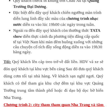
Quý khách check in khung trời Châu Âu tại 
Quảng 
Trường Đại Dương
.
Đặc biệt đến đây quý khách chiên ngưỡng màn trình 
diễn lung linh đầy sắc màu của 
chương trình nhạc 
nước 
diễn ra vào lúc 19h00 các ngày trong tuần.
Ngoài ra đến đây quý khách còn thưởng thức 
TATA 
show
 diễn thực cảnh đa phương tiện đẳng cấp quốc 
tế tại Việt Nam khi màn đêm buông xuống với những 
câu chuyện cổ tích đầy sống động diễn ra vào 19h30 
hàng ngày.
Tối:
 Quý khách lên cáp treo trở về đất liền. HDV và xe sẽ 
đón quý khách tại khu vực bến cảng Sau đó đưa quý khách 
dùng cơm tối tại nhà hàng. Về khách sạn nghĩ ngơi. Quý 
khách có thể tham gia khu chợ đêm tại khu vực Quảng 
Trường trung tâm thành phố hoặc đi dạo bộ dọc bờ biển 
Nha Trang.
Chương trình 2: city tham tham quan Nha Trang và tắm 