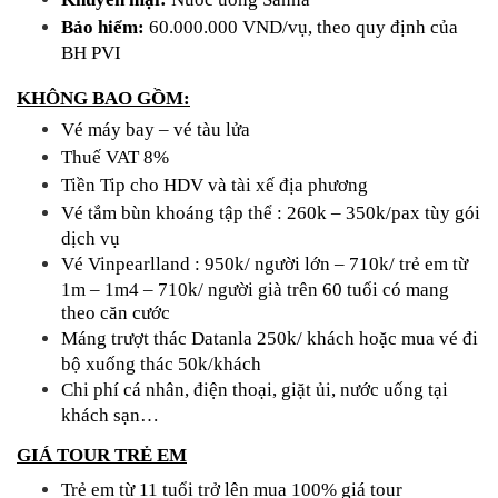
Bảo hiểm:
60.000.000 VND/vụ, theo quy định của
BH PVI
KHÔNG BAO GỒM:
Vé máy bay – vé tàu lửa
Thuế VAT 8%
Tiền Tip cho HDV và tài xế địa phương
Vé tắm bùn khoáng tập thể : 260k – 350k/pax tùy gói
dịch vụ
Vé Vinpearlland : 950k/ người lớn – 710k/ trẻ em từ
1m – 1m4 – 710k/ người già trên 60 tuổi có mang
theo căn cước
Máng trượt thác Datanla 250k/ khách hoặc mua vé đi
bộ xuống thác 50k/khách
Chi phí cá nhân, điện thoại, giặt ủi, nước uống tại
khách sạn…
GIÁ TOUR TRẺ EM
Trẻ em từ 11 tuổi trở lên mua 100% giá tour