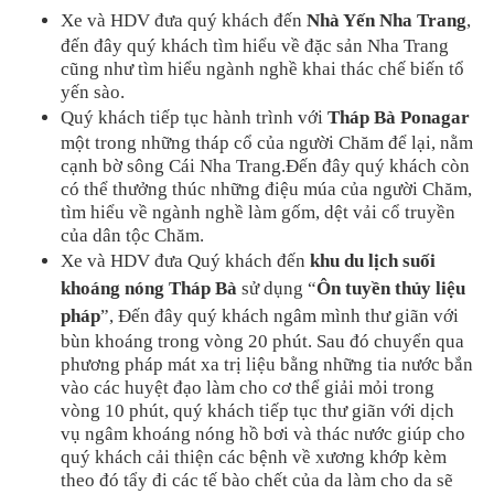
Xe và HDV đưa quý khách đến 
Nhà Yến Nha Trang
, 
đến đây quý khách tìm hiểu về đặc sản Nha Trang 
cũng như tìm hiểu ngành nghề khai thác chế biến tổ 
yến sào.
Quý khách tiếp tục hành trình với 
Tháp Bà Ponagar
một trong những tháp cổ của người Chăm để lại, nằm 
cạnh bờ sông Cái Nha Trang.Đến đây quý khách còn 
có thể thưởng thúc những điệu múa của người Chăm, 
tìm hiểu về ngành nghề làm gốm, dệt vải cổ truyền 
của dân tộc Chăm.
Xe và HDV đưa Quý khách đến 
khu du lịch suối 
khoáng nóng Tháp Bà
 sử dụng “
Ôn tuyền thủy liệu 
pháp
”,
Đến đây quý khách ngâm mình thư giãn với 
bùn khoáng trong vòng 20 phút. Sau đó chuyển qua 
phương pháp mát xa trị liệu bằng những tia nước bắn 
vào các huyệt đạo làm cho cơ thể giải mỏi trong 
vòng 10 phút, quý khách tiếp tục thư giãn với dịch 
vụ ngâm khoáng nóng hồ bơi và thác nước giúp cho 
quý khách cải thiện các bệnh về xương khớp kèm 
theo đó tẩy đi các tế bào chết của da làm cho da sẽ 