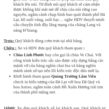
khách lên núi. Từ đỉnh núi quý khách sẽ cảm nhận 
được không khí mát mẻ dễ chịu của núi rừng cao 
nguyên, ngắm cảnh chụp hình bao quát thành phố Đà 
Lạt, hồ suối vàng, suối bạc… nghe HDV thuyết minh 
câu chuyện tình đầy lãng mạng của chàng Lang và 
nàng H’biang.
Trưa:
Quý khách dùng cơm trưa tại nhà hàng. 
Chiều :
Xe và HDV đưa quý khách tham quan
 :
Chùa Linh Phước
 hay còn gọi là chùa Ve Chai. Với 
công trình kiến trúc sắc sảo được xây dựng bằng các 
mảnh vỡ của hàng nghìn chai bia và hàng nghìn 
mảnh sành sứ tạo nên lối kiến trúc độc đáo mới lạ.
Khởi hành tham quan 
Quảng Trường Lâm Viên
check in biểu tượng của Đà Lạt với hoa Dã Quỳ và 
hoa Astiso, ngắm toàn cảnh Hồ Xuân Hương trái tim 
của thành phố mộng mơ.
16h00
: Xe đưa quý khách về lại khách sạn. Quý khách tự 