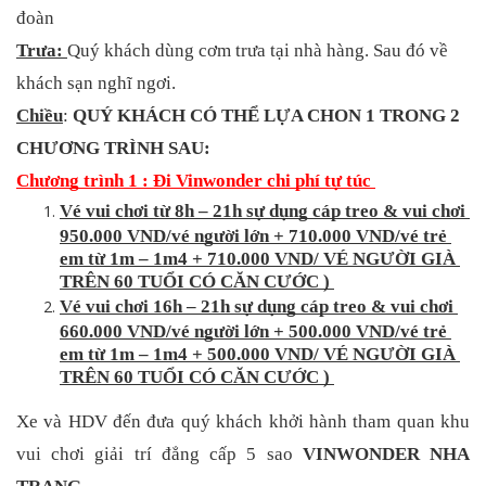
đoàn
Trưa: 
Quý khách dùng cơm trưa tại nhà hàng. Sau đó về 
khách sạn nghĩ ngơi.
Chiều
: 
QUÝ KHÁCH CÓ THỂ LỰA CHON 1 TRONG 2 
CHƯƠNG TRÌNH SAU:
Chương trình 1 : Đi Vinwonder chi phí tự túc 
Vé vui chơi từ 8h – 21h sự dụng cáp treo & vui chơi 
950.000 VND/vé người lớn + 710.000 VND/vé trẻ 
em từ 1m – 1m4 + 710.000 VND/ VÉ NGƯỜI GIÀ 
TRÊN 60 TUỔI CÓ CĂN CƯỚC ) 
Vé vui chơi 16h – 21h sự dụng cáp treo & vui chơi 
660.000 VND/vé người lớn + 500.000 VND/vé trẻ 
em từ 1m – 1m4 + 500.000 VND/ VÉ NGƯỜI GIÀ 
TRÊN 60 TUỔI CÓ CĂN CƯỚC ) 
Xe và HDV đến đưa quý khách khởi hành tham quan khu 
vui chơi giải trí đẳng cấp 5 sao 
VINWONDER NHA 