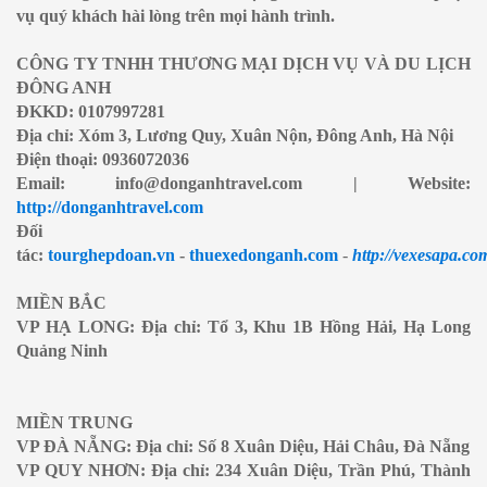
vụ quý khách hài lòng trên mọi hành trình.
CÔNG TY TNHH THƯƠNG MẠI DỊCH VỤ VÀ DU LỊCH
ĐÔNG ANH
ĐKKD: 0107997281
Địa chỉ: Xóm 3, Lương Quy, Xuân Nộn, Đông Anh, Hà Nội
Điện thoại: 0936072036
Email: info@donganhtravel.com | Website:
http://donganhtravel.com
Đối
tác:
tourghepdoan.vn
-
thuexedonganh.com
-
http://vexesapa.co
MIỀN BẮC
VP HẠ LONG: Địa chỉ: Tổ 3, Khu 1B Hồng Hải, Hạ Long
Quảng Ninh
MIỀN TRUNG
VP ĐÀ NẴNG: Địa chỉ: Số 8 Xuân Diệu, Hải Châu, Đà Nẵng
VP QUY NHƠN: Địa chỉ: 234 Xuân Diệu, Trần Phú, Thành