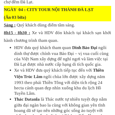
chợ đêm Đà Lạt.
NGÀY  04 : CITY TOUR NỘI THÀNH ĐÀ LẠT               
(Ăn 03 bữa)
Sáng :
Quý khách dùng điểm tâm sáng.
8h15 - 8h30 :
 Xe và HDV đón khách tại khách sạn khởi 
hành chương trình tham quan.
HDV đưa quý khách tham quan
 Dinh Bảo Đại
 ngôi 
dinh thự được chính vua Bảo Đại – vị vua cuối cùng 
của Việt Nam xây dựng để nghỉ ngơi và làm việc tại 
Đà Lạt được nhà nước cấp hạng di tích quốc gia.
Xe và HDV đưa quý khách tiếp tục đến với 
Thiền 
Viện Trúc Lâm 
ngôi chùa lớn được xây dựng năm 
1993 theo phái Thiền Tông với diện tích rộng 24 
hecta cảnh quan đẹp nhìn xuống khu du lịch Hồ 
Tuyền Lâm.
Thác Datanla
 là
Thác nước tự nhiên tuyệt đẹp nằm 
giữa đại ngàn bao la cùng với không gian yên tĩnh 
hoang dã sẽ tạo nên những góc sống ảo tuyệt vời 