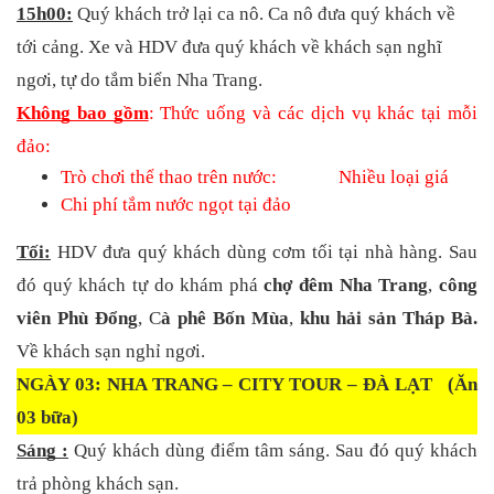
15h00:
 Quý khách trở lại ca nô. Ca nô đưa quý khách về 
tới cảng. Xe và HDV đưa quý khách về khách sạn nghĩ 
ngơi, tự do tắm biển Nha Trang.
Không bao gồm
: Thức uống và các dịch vụ khác tại mỗi 
đảo: 
Trò chơi thể thao trên nước:              Nhiều loại giá
Chi phí tắm nước ngọt tại đảo
Tối:
HDV đưa quý khách dùng cơm tối tại nhà hàng. Sau 
đó quý khách tự do khám phá 
chợ đêm Nha Trang
, 
công 
viên Phù Đổng
, C
à phê Bốn Mùa
, 
khu hải sản Tháp Bà. 
Về khách sạn nghỉ ngơi.
NGÀY 03: NHA TRANG – CITY TOUR – ĐÀ LẠT   (Ăn 
03 bữa)
Sáng :
Quý khách dùng điểm tâm sáng. Sau đó quý khách 
trả phòng khách sạn. 