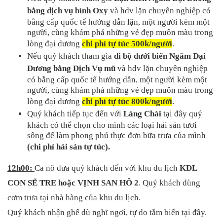
bằng dịch vụ bình Oxy
 và hdv lặn chuyên nghiệp có 
bằng cấp quốc tế hướng dẫn lặn, một người kèm một 
người, cùng khám phá những vẻ đẹp muôn màu trong 
lòng đại dương 
chi phí tự túc 500k/người
.
Nếu quý khách tham gia 
đi bộ dưới biển Ngắm Đại 
Dương bằng Dịch Vụ mũ
 và hdv lặn chuyên nghiệp 
có bằng cấp quốc tế hướng dẫn, một người kèm một 
người, cùng khám phá những vẻ đẹp muôn màu trong 
lòng đại dương 
chi phí tự túc 800k/người
.
Quý khách tiếp tục đến với 
Làng Chài
 tại đây quý 
khách có thể chọn cho mình các loại hải sản tươi 
sống để làm phong phú thực đơn bữa trưa của mình 
(chi phí hải sản tự túc).
12h00: 
Ca nô đưa quý khách đến với khu du lịch 
KDL 
CON SẼ TRE hoặc VỊNH SAN HÔ 2
. Quý khách dùng 
cơm trưa tại nhà hàng của khu du lịch.
Quý khách nhận ghế dù nghĩ ngơi, tự do tắm biển tại đây.