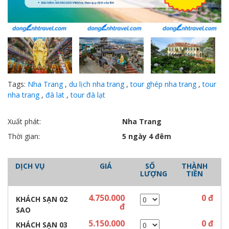
Tags:
Nha Trang
,
du lịch nha trang
,
tour ghép nha trang
,
tour
nha trang
,
đà lat
,
tour đà lạt
Xuất phát:
Nha Trang
Thời gian:
5 ngày 4 đêm
DỊCH VỤ
GIÁ
SỐ
THÀNH
LƯỢNG
TIỀN
4.750.000
0
đ
KHÁCH SẠN 02
đ
SAO
5.150.000
0
đ
KHÁCH SẠN 03