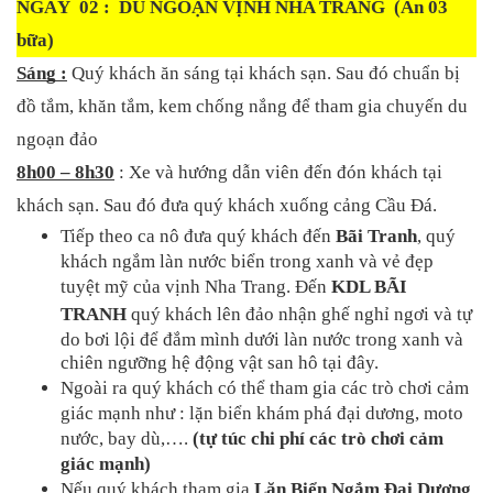
NGÀY  02 :  DU NGOẠN VỊNH NHA TRANG
  (Ăn 03 
bữa)
Sáng :
 Quý khách ăn sáng tại khách sạn. Sau đó chuẩn bị 
đồ tắm, khăn tắm, kem chống nắng để tham gia chuyến du 
ngoạn đảo 
8h00 – 8h30
 : Xe và hướng dẫn viên đến đón khách tại 
khách sạn. Sau đó đưa quý khách xuống cảng Cầu Đá.
Tiếp theo ca nô đưa quý khách đến 
Bãi Tranh
, quý 
khách ngắm làn nước biển trong xanh và vẻ đẹp 
tuyệt mỹ của vịnh Nha Trang. Đến 
KDL BÃI 
TRANH
 quý khách lên đảo nhận ghế nghỉ ngơi và tự 
do bơi lội để đắm mình dưới làn nước trong xanh và 
chiên ngưỡng hệ động vật san hô tại đây. 
Ngoài ra quý khách có thể tham gia các trò chơi cảm 
giác mạnh như : lặn biển khám phá đại dương, moto 
nước, bay dù,…. 
(tự túc chi phí các trò chơi cảm 
giác mạnh)
Nếu quý khách tham gia 
Lặn Biển Ngắm Đại Dương 