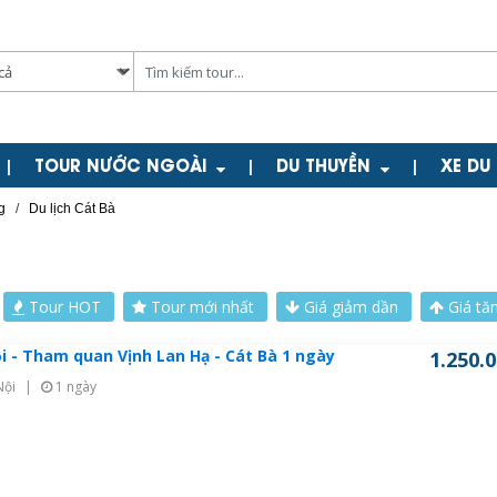
TOUR NƯỚC NGOÀI
DU THUYỀN
XE DU
|
|
|
g
/
Du lịch Cát Bà
Tour HOT
Tour mới nhất
Giá giảm dần
Giá tă
i - Tham quan Vịnh Lan Hạ - Cát Bà 1 ngày
1.250.
Nội
|
1 ngày