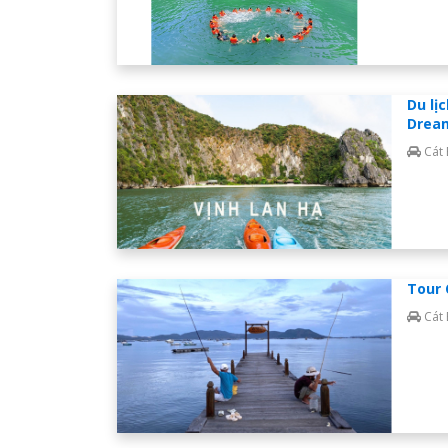
Du lị
Dream
Cát
Tour 
Cát