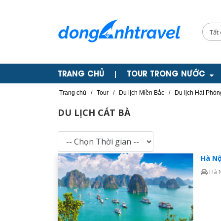
TRANG CHỦ
TOUR TRONG NƯỚC
|
Trang chủ
/
Tour
/
Du lịch Miền Bắc
/
Du lịch Hải Phòn
DU LỊCH CÁT BÀ
Hà Nộ
Hà 