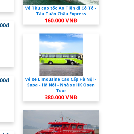
Vé Tàu cao tốc Ao Tiên đi Cô Tô -
Tàu Tuần Châu Express
160.000 VNĐ
000đ
Vé xe Limousine Cao Cấp Hà Nội -
000đ
Sapa - Hà Nội - Nhà xe HK Open
Tour
380.000 VNĐ