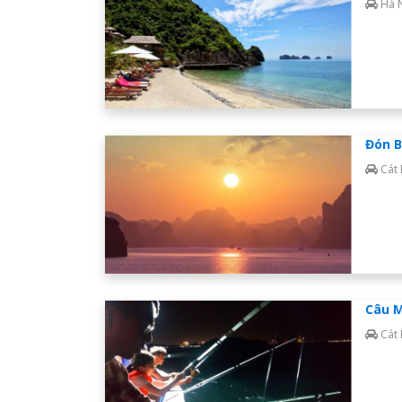
Hà 
Đón B
Cát
Câu M
Cát