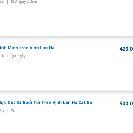
Nội
|
3 ngày 2 đêm
ình Minh trên Vịnh Lan Hạ
420.
 Bà
|
1 ngày
ực Cát Bà Buổi Tối Trên Vịnh Lan Hạ Cát Bà
500.
 Bà
|