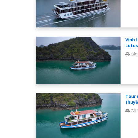
Vịnh 
Lotus
Cát
Tour 
thuyề
Cát