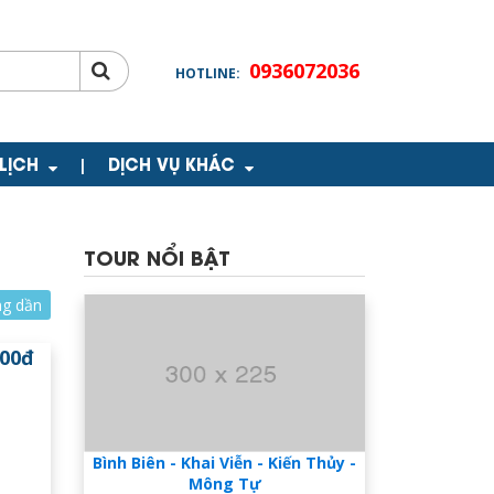
0936072036
HOTLINE:
 LỊCH
DỊCH VỤ KHÁC
|
TOUR NỔI BẬT
ng dần
000đ
Bình Biên - Khai Viễn - Kiến Thủy -
Mông Tự