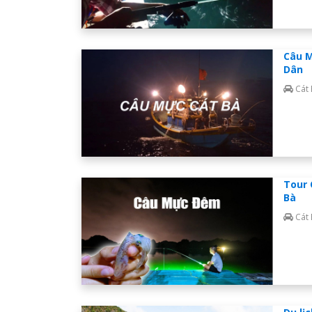
Câu M
Dân
Cát
Tour 
Bà
Cát