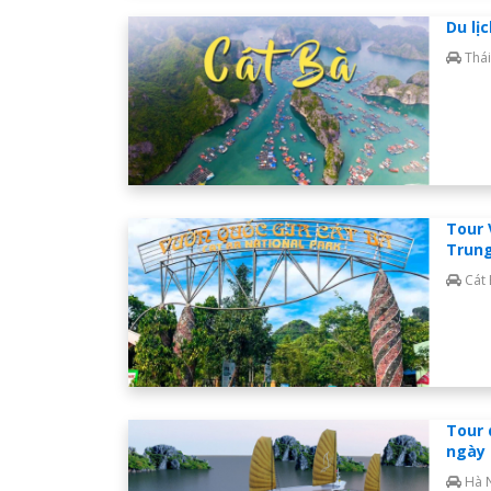
Du lị
Thái
Tour 
Trung
Cát
Tour 
ngày 
Hà 