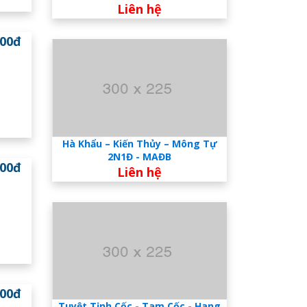
Liên hệ
000đ
Hà Khẩu – Kiến Thủy – Mông Tự
2N1Đ - MAĐB
000đ
Liên hệ
000đ
Tuyệt Tịnh Cốc - Tam Cốc - Hang