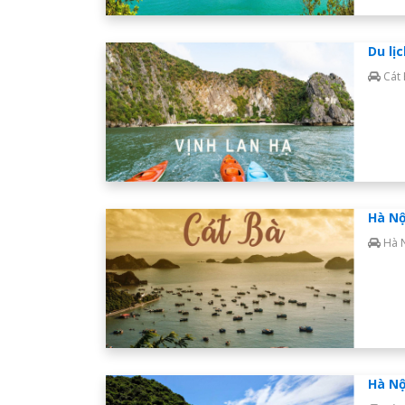
Du lị
Cát
Hà Nộ
Hà 
Hà Nộ