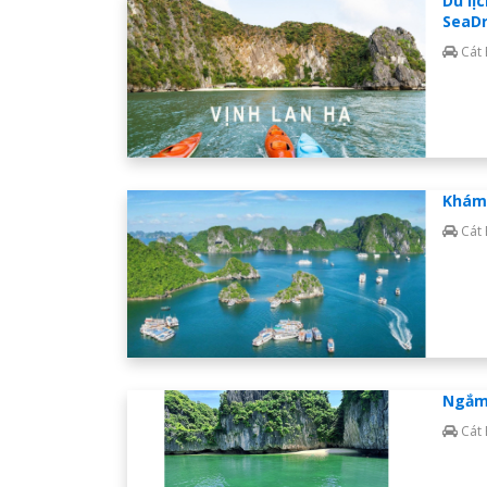
Du lị
SeaDr
Cát
Khám 
Cát
Ngắm 
Cát