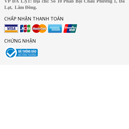
VP ĐÀ LẠT: Địa chỉ: Số 10 Phan Bội Châu Phường 1, Đà
Lạt, Lâm Đồng.
CHẤP NHẬN THANH TOÁN
CHỨNG NHẬN