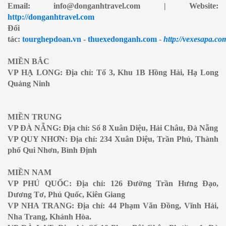
Email: info@donganhtravel.com | Website:
http://donganhtravel.com
Đối
tác:
tourghepdoan.vn
-
thuexedonganh.com
-
http://vexesapa.co
MIỀN BẮC
VP HẠ LONG: Địa chỉ: Tổ 3, Khu 1B Hồng Hải, Hạ Long
Quảng Ninh
MIỀN TRUNG
VP ĐÀ NẴNG: Địa chỉ: Số 8 Xuân Diệu, Hải Châu, Đà Nẵng
VP QUY NHƠN: Địa chỉ: 234 Xuân Diệu, Trần Phú, Thành
phố Qui Nhơn, Bình Định
MIỀN NAM
VP PHÚ QUỐC: Địa chỉ: 126 Đường Trần Hưng Đạo,
Dương Tơ, Phú Quốc, Kiên Giang
VP NHA TRANG: Địa chỉ: 44 Phạm Văn Đồng, Vĩnh Hải,
Nha Trang, Khánh Hòa.