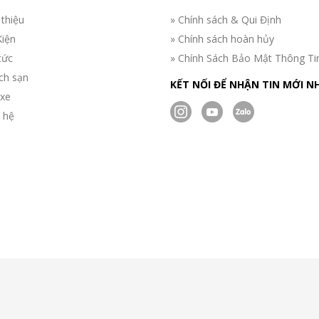
 thiệu
» Chính sách & Qui Định
Kiện
» Chính sách hoàn hủy
tức
» Chính Sách Bảo Mật Thông Ti
ch sạn
KẾT NỐI ĐỂ NHẬN TIN MỚI N
 xe
n hệ