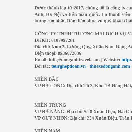
Được thành lập từ 2017, chúng tôi là công ty c
Anh, Hà Nội và trên toàn quốc. Là thành viên 
lượng cao nhất. Đảm bảo phục vụ quý khách hài 
CÔNG TY TNHH THƯƠNG MẠI DỊCH VỤ V
ĐKKD: 0107997281
Địa chỉ: Xóm 3, Lương Quy, Xuân Nộn, Đông A
Điện thoại: 0936072036
Email: info@donganhtravel.com | Website:
http:
Đối tác:
tourghepdoan.vn
-
thuexedonganh.com
MIỀN BẮC
VP HẠ LONG: Địa chỉ: Tổ 3, Khu 1B Hồng Hải
MIỀN TRUNG
VP ĐÀ NẴNG: Địa chỉ: Số 8 Xuân Diệu, Hải C
VP QUY NHƠN: Địa chỉ: 234 Xuân Diệu, Trần 
MIỀN NAM