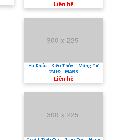
Liên hệ
Hà Khẩu – Kiến Thủy – Mông Tự
2N1Đ - MAĐB
Liên hệ
Tuyệt Tịnh Cốc - Tam Cốc - Hang