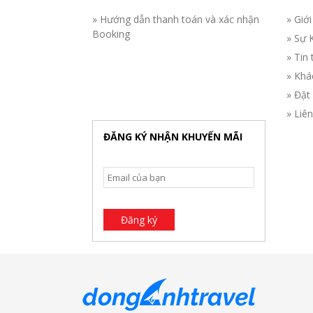
» Hướng dẫn thanh toán và xác nhận
» Giới
Booking
» Sự 
» Tin 
» Khá
» Đặt
» Liê
ĐĂNG KÝ NHẬN KHUYẾN MÃI
Đăng ký