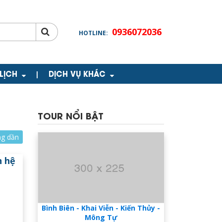
0936072036
HOTLINE:
 LỊCH
DỊCH VỤ KHÁC
|
TOUR NỔI BẬT
ng dần
n hệ
Bình Biên - Khai Viễn - Kiến Thủy -
Mông Tự