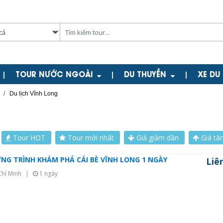
TOUR NƯỚC NGOÀI
DU THUYỀN
XE DU
|
|
|
/
Du lịch Vĩnh Long
Tour HOT
Tour mới nhất
Giá giảm dần
Giá tă
NG TRÌNH KHÁM PHÁ CÁI BÈ VĨNH LONG 1 NGÀY
Liê
hí Minh
|
1 ngày