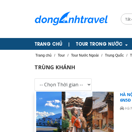
TRANG CHỦ
TOUR TRONG NƯỚC
|
Trang chủ
/
Tour
/
Tour Nước Ngoài
/
Trung Quốc
/
T
TRÙNG KHÁNH
HÀ NỘ
6N5Đ
Hà 