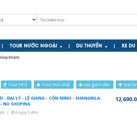
TOUR NƯỚC NGOÀI
DU THUYỀN
XE DU
|
|
|
rùng Khánh
Tour HOT
Tour mới nhất
Giá giảm dần
Giá tă
I - ĐẠI LÝ - LỆ GIANG - CÔN MINH - SHANGRILA-
12.690.
 - NO SHOPING
Nội
|
6 ngày 5 đêm