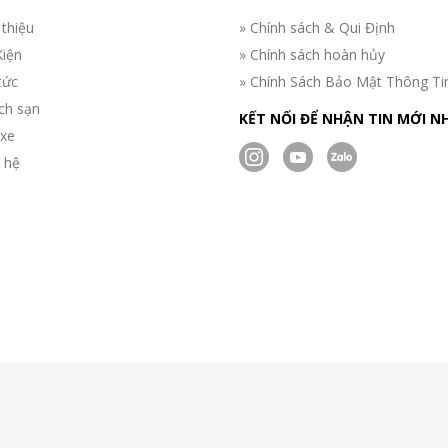
 thiệu
» Chính sách & Qui Định
Kiện
» Chính sách hoàn hủy
tức
» Chính Sách Bảo Mật Thông Ti
ch sạn
KẾT NỐI ĐỂ NHẬN TIN MỚI N
 xe
n hệ