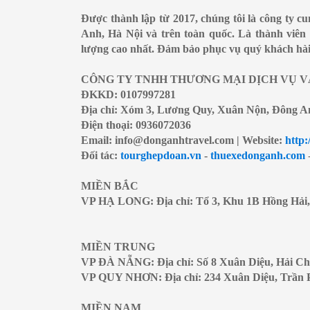
Được thành lập từ 2017, chúng tôi là công ty c
Anh, Hà Nội và trên toàn quốc. Là thành viên 
lượng cao nhất. Đảm bảo phục vụ quý khách hài 
CÔNG TY TNHH THƯƠNG MẠI DỊCH VỤ V
ĐKKD: 0107997281
Địa chỉ: Xóm 3, Lương Quy, Xuân Nộn, Đông A
Điện thoại: 0936072036
Email: info@donganhtravel.com | Website:
http:
Đối tác:
tourghepdoan.vn
-
thuexedonganh.com
MIỀN BẮC
VP HẠ LONG: Địa chỉ: Tổ 3, Khu 1B Hồng Hải
MIỀN TRUNG
VP ĐÀ NẴNG: Địa chỉ: Số 8 Xuân Diệu, Hải C
VP QUY NHƠN: Địa chỉ: 234 Xuân Diệu, Trần 
MIỀN NAM