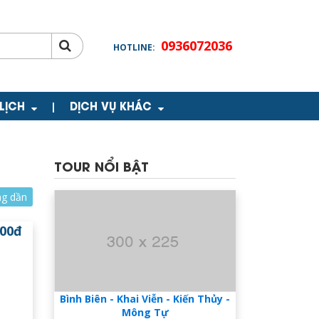
0936072036
HOTLINE:
 LỊCH
DỊCH VỤ KHÁC
|
TOUR NỔI BẬT
ng dần
000đ
Bình Biên - Khai Viễn - Kiến Thủy -
Mông Tự