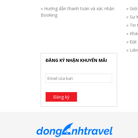
» Hướng dẫn thanh toán và xác nhận
» Giới
Booking
» Sự 
» Tin 
» Khá
» Đặt
» Liê
ĐĂNG KÝ NHẬN KHUYẾN MÃI
Đăng ký