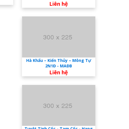
Liên hệ
Hà Khẩu – Kiến Thủy – Mông Tự
2N1Đ - MAĐB
Liên hệ
Tuyệt Tịnh Cốc - Tam Cốc - Hang