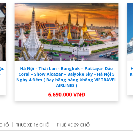
Lặc
Hà Nội - Thái Lan - Bangkok – Pattaya- Đảo
H
4
Coral – Show Alcazar – Baiyoke Sky - Hà Nội 5
K
Ngày 4 Đêm ( Bay hãng hàng không VIETRAVEL
AIRLINES )
6.690.000 VNĐ
 CHỖ
THUÊ XE 16 CHỖ
THUÊ XE 29 CHỖ