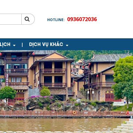
0936072036
HOTLINE:
 LỊCH
DỊCH VỤ KHÁC
|