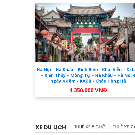
Hà Nội – Hà Khẩu – Bình Biên - Khai Viễn – Di 
– Kiến Thủy – Mông Tự – Hà Khẩu – Hà Nội 
ngày 4 đêm - KADB - Châu Hồng Hà
4.350.000 VNĐ
XE DU LỊCH
THUÊ XE 5 CHỖ
THUÊ XE 7