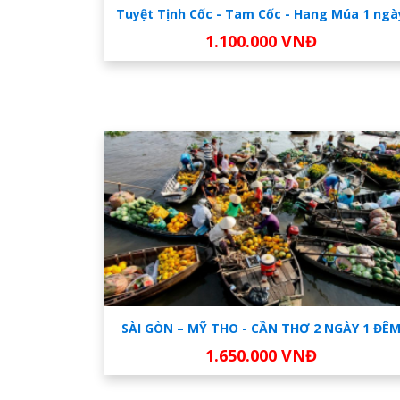
Tuyệt Tịnh Cốc - Tam Cốc - Hang Múa 1 ngà
1.100.000 VNĐ
SÀI GÒN – MỸ THO - CẦN THƠ 2 NGÀY 1 ĐÊ
1.650.000 VNĐ