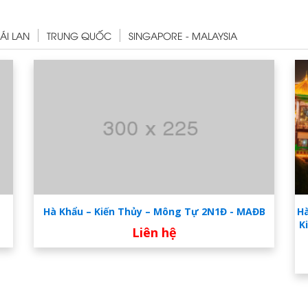
ÁI LAN
TRUNG QUỐC
SINGAPORE - MALAYSIA
Hà Khẩu – Kiến Thủy – Mông Tự 2N1Đ - MAĐB
Hà
K
Liên hệ