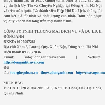
Được thành lập từ 2017, chúng tôi là công ty cung cấp dịch
vụ du lịch Uy Tín và Chuyên Nghiệp tại Đông Anh, Hà Nội
và trên toàn quốc. Là thành viên Hiệp Hội Du Lịch, chúng tôi
cam kết giá tốt nhất và chất lượng cao nhất. Đảm bảo phục
vụ quý khách hài lòng trên mọi hành trình.
CÔNG TY TNHH THƯƠNG MẠI DỊCH VỤ VÀ DU LỊCH
ĐÔNG ANH
ĐKKD: 0107997281
Địa chỉ: Xóm 3, Lương Quy, Xuân Nộn, Đông Anh, Hà Nội
Điện thoại: 0936072036
Email: info@donganhtravel.com | Website:
http://donganhtravel.com
Đối
tác:
tourghepdoan.vn
-
thuexedonganh.com
-
http://vexesapa.co
MIỀN BẮC
VP HẠ LONG: Địa chỉ: Tổ 3, Khu 1B Hồng Hải, Hạ Long
Quảng Ninh