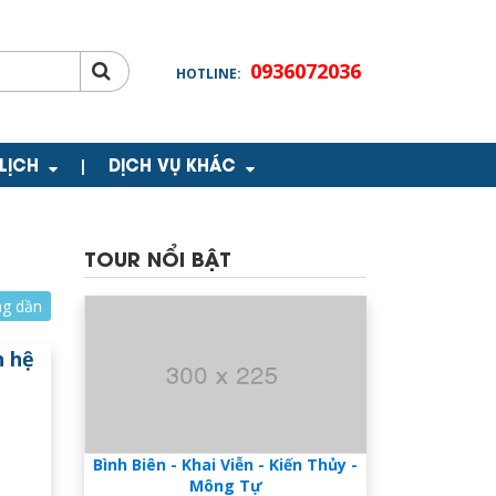
0936072036
HOTLINE:
 LỊCH
DỊCH VỤ KHÁC
|
TOUR NỔI BẬT
ng dần
n hệ
Bình Biên - Khai Viễn - Kiến Thủy -
Mông Tự