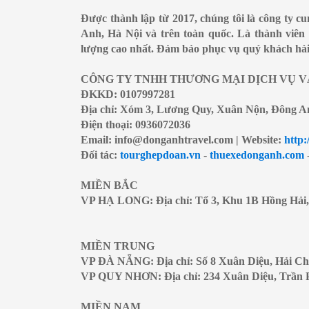
Được thành lập từ 2017, chúng tôi là công ty c
Anh, Hà Nội và trên toàn quốc. Là thành viên 
lượng cao nhất. Đảm bảo phục vụ quý khách hài 
CÔNG TY TNHH THƯƠNG MẠI DỊCH VỤ V
ĐKKD: 0107997281
Địa chỉ: Xóm 3, Lương Quy, Xuân Nộn, Đông A
Điện thoại: 0936072036
Email: info@donganhtravel.com | Website:
http:
Đối tác:
tourghepdoan.vn
-
thuexedonganh.com
MIỀN BẮC
VP HẠ LONG: Địa chỉ: Tổ 3, Khu 1B Hồng Hải
MIỀN TRUNG
VP ĐÀ NẴNG: Địa chỉ: Số 8 Xuân Diệu, Hải C
VP QUY NHƠN: Địa chỉ: 234 Xuân Diệu, Trần 
MIỀN NAM