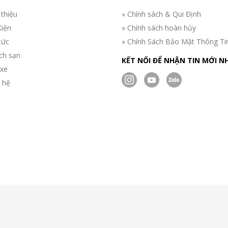
 thiệu
» Chính sách & Qui Định
Kiện
» Chính sách hoàn hủy
tức
» Chính Sách Bảo Mật Thông Ti
ch sạn
KẾT NỐI ĐỂ NHẬN TIN MỚI N
 xe
n hệ