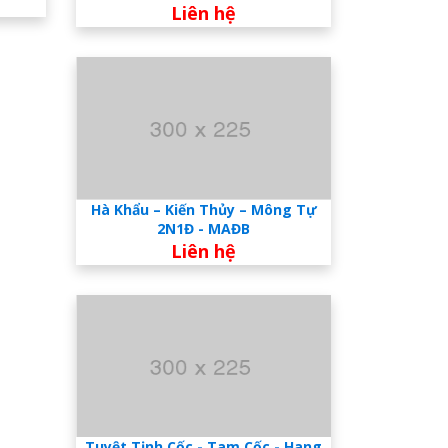
Liên hệ
Hà Khẩu – Kiến Thủy – Mông Tự
2N1Đ - MAĐB
Liên hệ
Tuyệt Tịnh Cốc - Tam Cốc - Hang