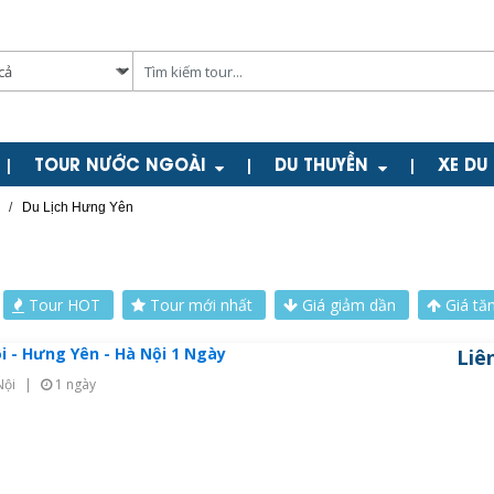
TOUR NƯỚC NGOÀI
DU THUYỀN
XE DU
|
|
|
/
Du Lịch Hưng Yên
Tour HOT
Tour mới nhất
Giá giảm dần
Giá tă
i - Hưng Yên - Hà Nội 1 Ngày
Liê
Nội
|
1 ngày