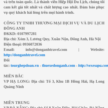
và trên toàn quốc. Là thành viên Hiệp Hội Du Lịch, chúng tôi
cam kết giá tốt nhất và chất lượng cao nhất. Đảm bảo phục
vụ quý khách hài lòng trên mọi hành trình.
CÔNG TY TNHH THƯƠNG MẠI DỊCH VỤ VÀ DU LỊCH
ĐÔNG ANH
ĐKKD: 0107997281
Địa chỉ: Xóm 3, Lương Quy, Xuân Nộn, Đông Anh, Hà Nội
Điện thoại: 0936072036
Email: info@donganhtravel.com | Website:
http://donganhtravel.com
Đối
tác:
tourghepdoan.vn
-
thuexedonganh.com
-
http://vexesapa.co
MIỀN BẮC
VP HẠ LONG: Địa chỉ: Tổ 3, Khu 1B Hồng Hải, Hạ Long
Quảng Ninh
MIỀN TRUNG
VP ĐÀ NẴNG: Địa chỉ: Số 8 Xuân Diệu, Hải Châu, Đà Nẵng