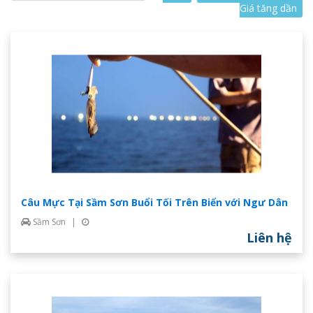
Giá tăng dần
Câu Mực Tại Sầm Sơn Buổi Tối Trên Biển với Ngư Dân
Sầm Sơn
|
Liên hệ