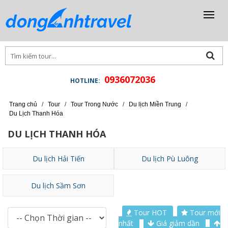
0936072036
HOTLINE:
Trang chủ
/
Tour
/
Tour Trong Nước
/
Du lịch Miền Trung
/
Du Lịch Thanh Hóa
DU LỊCH THANH HÓA
Du lịch Hải Tiến
Du lịch Pù Luông
Du lịch Sầm Sơn
Tour HOT
Tour mới
nhất
Giá giảm dần