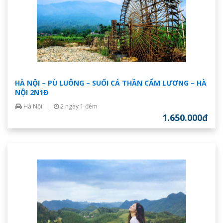
HÀ NỘI – PÙ LUÔNG – SUỐI CÁ THẦN CẨM LƯƠNG – HÀ
NỘI 2N1Đ
Hà Nội
|
2 ngày 1 đêm
1.650.000đ