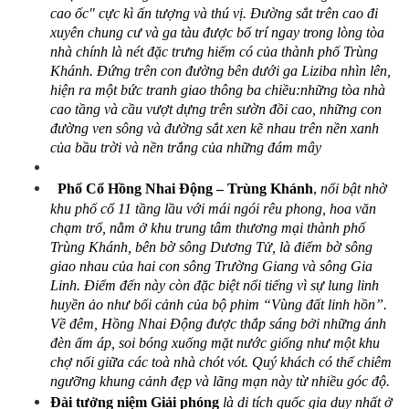
cao ốc" cực kì ấn tượng và thú vị. Đường sắt trên cao đi 
xuyên chung cư và ga tàu được bố trí ngay trong lòng tòa 
nhà chính là nét đặc trưng hiếm có của thành phố Trùng 
Khánh. Đứng trên con đường bên dưới ga Liziba nhìn lên, 
hiện ra một bức tranh giao thông ba chiều:những tòa nhà 
cao tầng và cầu vượt dựng trên sườn đồi cao, những con 
đường ven sông và đường sắt xen kẽ nhau trên nền xanh 
của bầu trời và nền trắng của những đám mây
  Phố Cổ Hồng Nhai Động – Trùng Khánh
, 
nổi bật nhờ 
khu phố cổ 11 tầng lầu với mái ngói rêu phong, hoa văn 
chạm trổ, nằm ở khu trung tâm thương mại thành phố 
Trùng Khánh, bên bờ sông Dương Tử, là điểm bờ sông 
giao nhau của hai con sông Trường Giang và sông Gia 
Linh. Điểm đến này còn đặc biệt nổi tiếng vì sự lung linh 
huyền ảo như bối cảnh của bộ phim “Vùng đất linh hồn”. 
Về đêm, Hồng Nhai Động được thắp sáng bởi những ánh 
đèn ấm áp, soi bóng xuống mặt nước giống như một khu 
chợ nổi giữa các toà nhà chót vót. Quý khách có thể chiêm 
ngưỡng khung cảnh đẹp và lãng mạn này từ nhiều góc độ.
Đài tưởng niệm Giải phóng
là di tích quốc gia duy nhất ở 