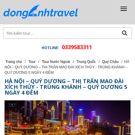
0339583311
HOTLINE:
Trang chủ
/
Tour
/
Tour Nước Ngoài
/
Trung Quốc
/
Quý Châu
/
HÀ
NỘI – QUÝ DƯƠNG – THỊ TRẤN MAO ĐÀI XÍCH THỦY - TRÙNG KHÁNH –
QUÝ DƯƠNG 5 NGÀY 4 ĐÊM
HÀ NỘI – QUÝ DƯƠNG – THỊ TRẤN MAO ĐÀI
XÍCH THỦY - TRÙNG KHÁNH – QUÝ DƯƠNG 5
NGÀY 4 ĐÊM