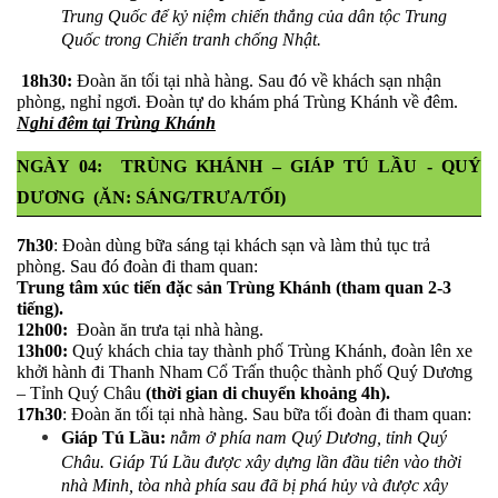
Trung Quốc để kỷ niệm chiến thắng của dân tộc Trung 
Quốc trong Chiến tranh chống Nhật.
 18h30:
 Đoàn ăn tối tại nhà hàng. Sau đó về khách sạn nhận 
phòng, nghỉ ngơi. 
Đoàn tự do khám phá Trùng Khánh về đêm. 
Nghỉ đêm tại Trùng Khánh
NGÀY 04:  TRÙNG KHÁNH – GIÁP TÚ LẦU - QUÝ 
DƯƠNG  (ĂN: SÁNG/TRƯA/TỐI)
7h30
: Đoàn dùng bữa sáng tại khách sạn và làm thủ tục trả 
phòng. Sau đó đoàn đi tham quan:
Trung tâm xúc tiến đặc sản Trùng Khánh (tham quan 2-3 
tiếng).
12h00:
  Đoàn ăn trưa tại nhà hàng. 
13h00:
 Quý khách chia tay thành phố Trùng Khánh, đoàn lên xe 
khởi hành đi Thanh Nham Cổ Trấn thuộc thành phố Quý Dương 
– Tỉnh Quý Châu 
(thời gian di chuyển khoảng 4h).
17h30
: Đoàn ăn tối tại nhà hàng. Sau bữa tối đoàn đi tham quan:
Giáp Tú Lầu: 
nằm ở phía nam Quý Dương, tỉnh Quý 
Châu. Giáp Tú Lầu được xây dựng lần đầu tiên vào thời 
nhà Minh, tòa nhà phía sau đã bị phá hủy và được xây 