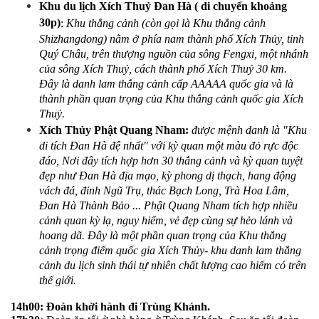
Khu du lịch Xích Thuỷ Đan Hà ( di chuyển khoảng 
30p)
: 
Khu thắng cảnh (còn gọi là Khu thắng cảnh 
Shizhangdong) nằm ở phía nam thành phố Xích Thủy, tỉnh 
Quý Châu, trên thượng nguồn của sông Fengxi, một nhánh 
của sông Xích Thuỷ, cách thành phố Xích Thuỷ 30 km. 
Đây là danh lam thắng cảnh cấp AAAAA quốc gia và là 
thành phần quan trọng của Khu thắng cảnh quốc gia Xích 
Thuỷ.
Xích Thủy Phật Quang Nham: 
được mệnh danh là "Khu 
di tích Đan Hà đệ nhất" với kỳ quan một màu đỏ rực độc 
đáo, Nơi đây tích hợp hơn 30 thắng cảnh và kỳ quan tuyệt 
đẹp như Đan Hà địa mạo, kỳ phong dị thạch, hang động 
vách đá, đỉnh Ngũ Trụ, thác Bạch Long, Trà Hoa Lâm, 
Đan Hà Thành Bảo ... Phật Quang Nham tích hợp nhiều 
cảnh quan kỳ lạ, nguy hiểm, vẻ đẹp cùng sự hẻo lánh và 
hoang dã. Đây là một phần quan trọng của Khu thắng 
cảnh trọng điểm quốc gia Xích Thủy- khu danh lam thắng 
cảnh du lịch sinh thái tự nhiên chất lượng cao hiếm có trên 
thế giới.
14h00: Đoàn khởi hành đi Trùng Khánh.