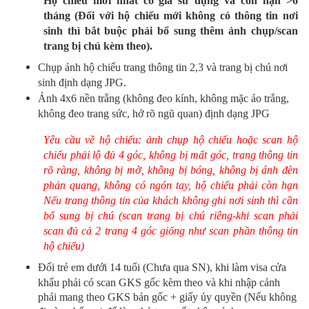
Hộ chiếu mới nhất có giá sử dụng và còn hạn >6
tháng (Đối với hộ chiếu mới không có thông tin nơi
sinh thì bắt buộc phải bổ sung thêm ảnh chụp/scan
trang bị chú kèm theo).
Chụp ảnh hộ chiếu trang thông tin 2,3 và trang bị chú nơi
sinh định dạng JPG.
Ảnh 4x6 nền trắng (không đeo kính, không mặc áo trắng,
không đeo trang sức, hở rõ ngũ quan) định dạng JPG
Yêu cầu về hộ chiếu: ảnh chụp hộ chiếu hoặc scan hộ
chiếu phải lộ đủ 4 góc, không bị mất góc, trang thông tin
rõ ràng, không bị mờ, không bị bóng, không bị ánh đèn
phản quang, không có ngón tay, hộ chiếu phải còn hạn
Nếu trang thông tin của khách không ghi nơi sinh thì cần
bổ sung bị chú (scan trang bị chú riêng-khi scan phải
scan đủ cả 2 trang 4 góc giống như scan phần thông tin
hộ chiếu)
Đối trẻ em dưới 14 tuổi (Chưa qua SN), khi làm visa cửa
khẩu phải có scan GKS gốc kèm theo và khi nhập cảnh
phải mang theo GKS bản gốc + giấy ủy quyền (Nếu không