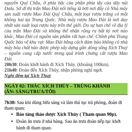
nguyên Quý Châu, ở phía bắc của phần phía tây của dãy núi
Dalu. Sở dĩ thị trấn Mao Đài nổi tiếng là bởi nơi đây có Nhà máy
sản xuất rượu Mao Đài Quý Châu, một loại rượu trắng có một
không hai tại Trung Quốc. Nhà máy rượu Mao Đài là nơi duy
nhất sản xuất loại rượu này trên thế giới. Do sự hạn chế về địa lý
của trấn Mao Đài và không thể nhân rộng ra bất kỳ nơi nào
khác, Mao Đài có nguồn sản phẩm rất hạn chế. Chính phủ Trung
Quốc bảo vệ khu vực Mao Đài bằng cách đảm bảo không có nhà
máy hóa chất nào được phép xây dựng gần dòng sông Xích Thuỷ
– nguồn cung cấp nước trong quá trình chưng cất rượu Mao
Đài.
20h30
: Đoàn khởi hành đi Xích Thủy. (khoảng 100km).
21h40
: Đoàn đến Xích Thủy, nhận phòng nghỉ ngơi.
Nghỉ đêm tại Xích Thuỷ
NGÀY 02: THÁC XÍCH THỦY – TRÙNG KHÁNH         
(ĂN: SÁNG/TRƯA/TỐI)
7h30:
 Sau khi dùng bữa sáng và làm thủ tục trả phòng, đoàn đi 
tham quan:
Bảo tàng thảo dược Xích Thủy ( Tham quan 90p).
Đoàn ăn trưa ở nhà hàng. Sau ăn trưa đoàn tiếp tục khởi 
hành đi tham quan.