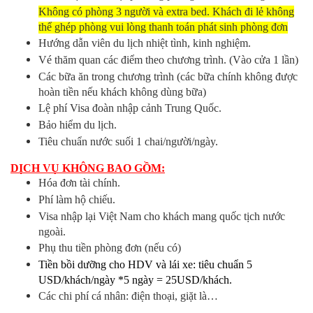
Không có phòng 3 người và extra bed. Khách đi lẻ không
thể ghép phòng vui lòng thanh toán phát sinh phòng đơn
Hướng dẫn viên du lịch nhiệt tình, kinh nghiệm.
Vé thăm quan các điểm theo chương trình. (Vào cửa 1 lần)
Các bữa ăn trong chương trình (các bữa chính không được
hoàn tiền nếu khách không dùng bữa)
Lệ phí Visa đoàn nhập cảnh Trung Quốc.
Bảo hiểm du lịch.
Tiêu chuẩn nước suối 1 chai/người/ngày.
DỊCH VỤ KHÔNG BAO GỒM:
Hóa đơn tài chính.
Phí làm hộ chiếu.
Visa nhập lại Việt Nam cho khách mang quốc tịch nước
ngoài.
Phụ thu tiền phòng đơn (nếu có)
Tiền bồi dưỡng cho HDV và lái xe: tiêu chuẩn 5
USD/khách/ngày *5 ngày = 25USD/khách.
Các chi phí cá nhân: điện thoại, giặt là…