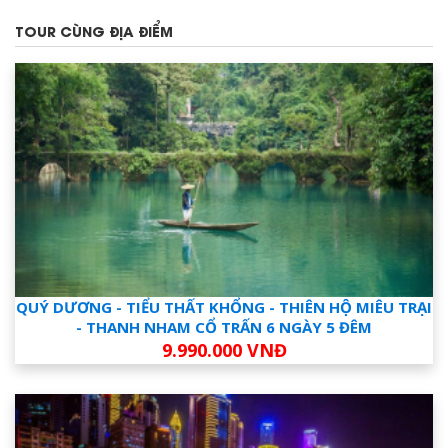
TOUR CÙNG ĐỊA ĐIỂM
QUÝ DƯƠNG - TIỂU THẤT KHỔNG - THIÊN HỘ MIÊU TRẠI
- THANH NHAM CỔ TRẤN 6 NGÀY 5 ĐÊM
9.990.000 VNĐ