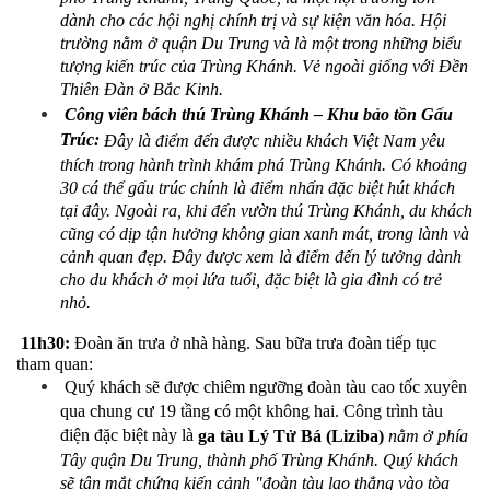
dành cho các hội nghị chính trị và sự kiện văn hóa. Hội 
trường nằm ở quận Du Trung và là một trong những biểu 
tượng kiến ​​trúc của Trùng Khánh. Vẻ ngoài giống với Đền 
Thiên Đàn ở Bắc Kinh.
 Công viên bách thú Trùng Khánh – Khu bảo tồn Gấu 
Trúc: 
Đây là điểm đến được nhiều khách Việt Nam yêu 
thích trong hành trình khám phá Trùng Khánh. Có khoảng 
30 cá thể gấu trúc chính là điểm nhấn đặc biệt hút khách 
tại đây. Ngoài ra, khi đến vườn thú Trùng Khánh, du khách 
cũng có dịp tận hưởng không gian xanh mát, trong lành và 
cảnh quan đẹp. Đây được xem là điểm đến lý tưởng dành 
cho du khách ở mọi lứa tuổi, đặc biệt là gia đình có trẻ 
nhỏ.
 11h30:
 Đoàn ăn trưa ở nhà hàng. Sau bữa trưa đoàn tiếp tục 
tham quan:
 Quý khách
sẽ được chiêm ngưỡng đoàn tàu cao tốc xuyên 
qua chung cư 19 tầng có một không hai. Công trình tàu 
điện đặc biệt này là 
ga tàu Lý Tử Bá (Liziba)
nằm ở phía 
Tây quận Du Trung, thành phố Trùng Khánh. Quý khách 
sẽ tận mắt chứng kiến cảnh "đoàn tàu lao thẳng vào tòa 