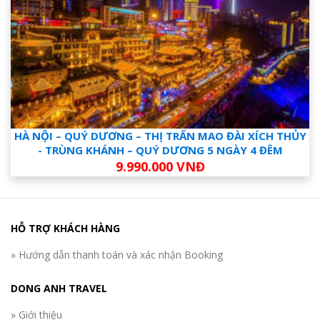
HÀ NỘI – QUÝ DƯƠNG – THỊ TRẤN MAO ĐÀI XÍCH THỦY
- TRÙNG KHÁNH – QUÝ DƯƠNG 5 NGÀY 4 ĐÊM
9.990.000 VNĐ
HỖ TRỢ KHÁCH HÀNG
» Hướng dẫn thanh toán và xác nhận Booking
DONG ANH TRAVEL
» Giới thiệu