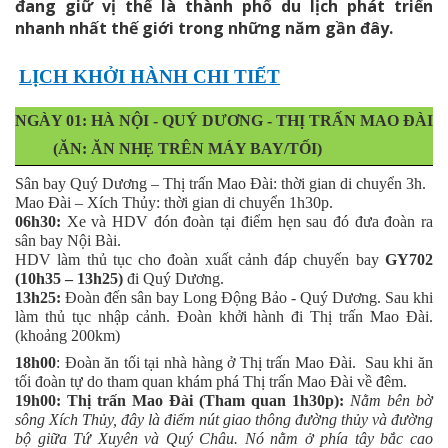
đang giữ vị thế là thành phố du lịch phát triển
nhanh nhất thế giới trong những năm gần đây.
LỊCH KHỞI HÀNH CHI TIẾT
NGÀY 01: HÀ NỘI - QUÝ DƯƠNG - THỊ TRẤN MAO ĐÀI
(ĂN: ĂN NHẸ TRÊN MÁY BAY/TỐI)
Sân bay Quý Dương – Thị trấn Mao Đài: thời gian di chuyển 3h.
Mao Đài – Xích Thủy: thời gian di chuyển 1h30p.
06h30:
Xe và HDV đón đoàn tại điểm hẹn sau đó đưa đoàn ra
sân bay Nội Bài.
HDV làm thủ tục cho đoàn xuất cảnh đáp chuyến bay
GY702
(10h35 – 13h25)
đi Quý Dương.
13h25:
Đoàn đến sân bay Long Động Bảo - Quý Dương.
Sau khi
làm thủ tục nhập cảnh. Đoàn khởi hành đi Thị trấn Mao Đài.
(khoảng 200km)
18h00
: Đoàn ăn tối tại nhà hàng ở Thị trấn Mao Đài.
Sau khi ăn
tối đoàn tự do tham quan khám phá Thị trấn Mao Đài về đêm.
19h00: Thị trấn Mao Đài (Tham quan 1h30p):
Nằm bên bờ
sông Xích Thủy, đây là điểm nút giao thông đường thủy và đường
bộ giữa Tứ Xuyên và Quý Châu. Nó nằm ở phía tây bắc cao