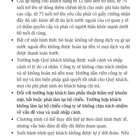
Giá áp dụng cho khách hàng từ 12 tuổi đến 69 tuổi, từ 70
tuổi trở lên sẽ đóng thêm chênh lệch cho mức phí bảo hiểm
cao cấp, từ 75 tuổi trở lên yêu cầu phải có giấy chứng nhận
đầy đủ sức khỏe để đi du lịch nước ngoài của cơ quan y tế
có thẩm quyền cấp và phải có người thân khỏe mạnh dưới
60 tuổi đi cùng.
Bất cứ một hình thức bỏ hoặc không sử dụng dịch vụ gì tại
nước ngoài đều không được hoàn lại tiền vì mọi dịch vụ đã
được thanh toán trước.
Trường hợp Quý khách không được xuất cảnh và nhập
cảnh vì lý do cá nhân. Công ty sẽ không chịu trách nhiệm
và sẽ không hoàn trả tiền tour. Hướng dẫn viên công ty sẽ
hỗ trợ và tìm biện pháp giải quyết tốt nhất cho Quý khách,
mọi chi phí phát sinh do khách hàng chi trả.
Đối với trường hợp khách làm phẫu thuật thẩm mỹ khuôn
mặt, bắt buộc phải làm lại hộ chiếu. Trường hợp khách
không làm lại hộ chiếu công ty sẽ không chịu trách nhiệm
về vấn đề visa và xuất nhập cảnh.
Chương trình có thể thay đổi thứ tự theo tình hình thực tế,
nhưng vẫn bảo đảm đi đầy đủ điểm tham quan.
Suốt hành trình quý khách không được tự ý dời đoàn. Nếu