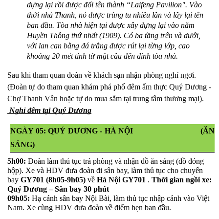
dựng lại rồi được đổi tên thành “Laifeng Pavilion". Vào 
thời nhà Thanh, nó được trùng tu nhiều lần và lấy lại tên 
ban đầu. Tòa nhà hiện tại được xây dựng lại vào năm 
Huyền Thông thứ nhất (1909). Có ba tầng trên và dưới, 
với lan can bằng đá trắng được rút lại từng lớp, cao 
khoảng 20 mét tính từ mặt cầu đến đỉnh tòa nhà.
Sau khi tham quan đoàn về khách sạn nhận phòng nghỉ ngơi. 
(Đoàn tự do tham quan khám phá phố đêm ẩm thực Quý Dương - 
Chợ Thanh Vân
hoặc tự do mua sắm tại trung tâm thương mại). 
 Nghỉ đêm tại Quý Dương
NGÀY 05: QUÝ DƯƠNG - HÀ NỘI
     (ĂN 
SÁNG)
5h00:
 Đoàn làm thủ tục trả phòng và nhận đồ ăn sáng (đồ đóng 
hộp). Xe và HDV đưa đoàn đi sân bay, làm thủ tục cho chuyến 
bay 
GY701
(8h05-9h05)
 về 
Hà Nội GY701
 . 
Thời gian ngồi xe: 
Quý Dương – Sân bay 30 phút
09h05:
 Hạ cánh sân bay Nội Bài, làm thủ tục nhập cảnh vào Việt 
Nam. Xe cùng HDV đưa đoàn về điểm hẹn ban đầu.