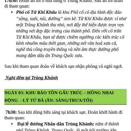
17h30:
 Đoàn ăn tối ở nhà hàng ở Trùng Khánh. Sau ăn tối đoàn 
đi tham quan:
Phố cổ Từ Khí Khẩu
 là khu Phố cổ có địa hình độc đáo 
“sông, suối, núi, đường” xen kẽ. Từ Khí Khẩu được ví như 
một Trùng Khánh thu nhỏ, nơi đây thể hiện được trọn vẹn 
những nét đẹp đặc trưng của thành phố. Đến với cổ trấn 
Từ Khí Khẩu, bạn sẽ được chiêm ngưỡng các kiến trúc cổ 
kính nhuốm màu thời gian, những nét văn hoá xưa cũ, 
nghề thủ công truyền thống và nền ẩm thực đường phố 
mang đậm dấu ấn Trung Quốc xưa.
Sau khi tham quan đoàn về khách sạn nhận phòng và nghỉ ngơi.
 Nghỉ đêm tại Trùng Khánh
NGÀY 03: KHU BẢO TỒN GẤU TRÚC – HỒNG NHAI 
ĐỘNG  - LÝ TỬ BÁ (ĂN: SÁNG/TRƯA/TỐI)
 7h30: 
Sau khi dùng bữa sáng tại khách sạn. Đoàn khởi hành đi 
tham quan:
 Đại lễ đường Nhân dân Trùng Khánh:
nằm ở thành 
phố Trùng Khánh, Trung Quốc, là một hội trường lớn 