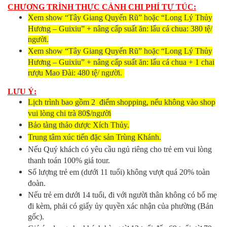
CHƯƠNG TRÌNH THỰC CẢNH CHI PHÍ TỰ TÚC:
Xem show “Tây Giang Quyến Rũ” hoặc “Long Lý Thủy
Hương – Guixiu” + nâng cấp suất ăn: lẩu cá chua: 380 tệ/
người.
Xem show “Tây Giang Quyến Rũ” hoặc “Long Lý Thủy
Hương – Guixiu” + nâng cấp suất ăn: lẩu cá chua + 1 chai
rượu Mao Đài: 480 tệ/ người.
LƯU Ý:
Lịch trình bao gồm 2 điểm shopping, nếu không vào shop
vui lòng chi trà 80$/người
Bảo tàng thảo dược Xích Thủy.
Trung tâm xúc tiến đặc sản Trùng Khánh.
Nếu Quý khách có yêu cầu ngủ riêng cho trẻ em vui lòng
thanh toán 100% giá tour.
Số lượng trẻ em (dưới 11 tuổi) không vượt quá 20% toàn
đoàn.
Nếu trẻ em dưới 14 tuổi, đi với người thân không có bố mẹ
đi kèm, phải có giấy ủy quyền xác nhận của phường (Bản
gốc).