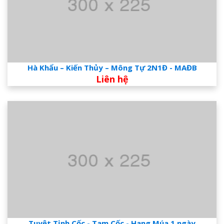
Hà Khẩu – Kiến Thủy – Mông Tự 2N1Đ - MAĐB
Liên hệ
Tuyệt Tịnh Cốc - Tam Cốc - Hang Múa 1 ngày