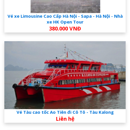
Vé xe Limousine Cao Cấp Hà Nội - Sapa - Hà Nội - Nhà
xe HK Open Tour
380.000 VNĐ
Vé Tàu cao tốc Ao Tiên đi Cô Tô - Tàu Kalong
Liên hệ