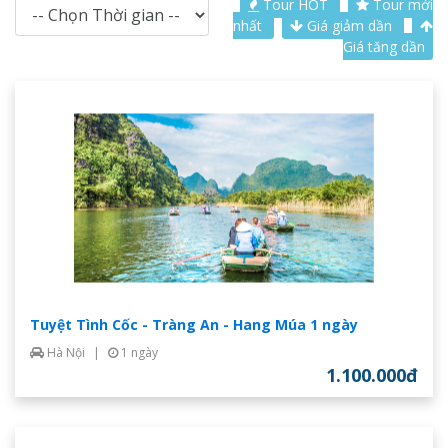
Tour HOT
Tour mới
nhất
Giá giảm dần
Giá tăng dần
Tuyệt Tình Cốc - Tràng An - Hang Múa 1 ngày
Hà Nội
|
1 ngày
1.100.000đ