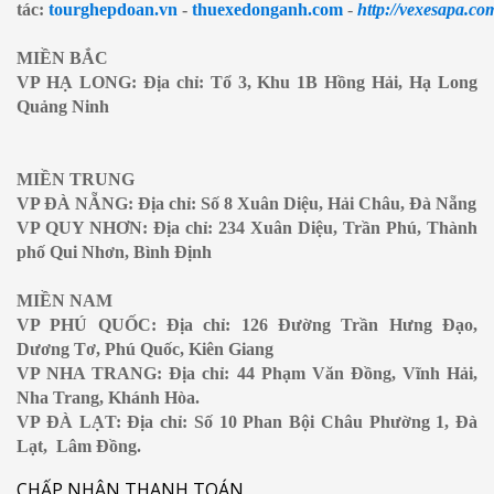
tác:
tourghepdoan.vn
-
thuexedonganh.com
-
http://vexesapa.co
MIỀN BẮC
VP HẠ LONG: Địa chỉ: Tổ 3, Khu 1B Hồng Hải, Hạ Long
Quảng Ninh
MIỀN TRUNG
VP ĐÀ NẴNG: Địa chỉ: Số 8 Xuân Diệu, Hải Châu, Đà Nẵng
VP QUY NHƠN: Địa chỉ: 234 Xuân Diệu, Trần Phú, Thành
phố Qui Nhơn, Bình Định
MIỀN NAM
VP PHÚ QUỐC: Địa chỉ: 126 Đường Trần Hưng Đạo,
Dương Tơ, Phú Quốc, Kiên Giang
VP NHA TRANG: Địa chỉ: 44 Phạm Văn Đồng, Vĩnh Hải,
Nha Trang, Khánh Hòa.
VP ĐÀ LẠT: Địa chỉ: Số 10 Phan Bội Châu Phường 1, Đà
Lạt, Lâm Đồng.
CHẤP NHẬN THANH TOÁN