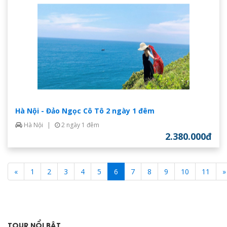
Hà Nội - Đảo Ngọc Cô Tô 2 ngày 1 đêm
Hà Nội
|
2 ngày 1 đêm
2.380.000đ
«
1
2
3
4
5
6
7
8
9
10
11
»
TOUR NỔI BẬT