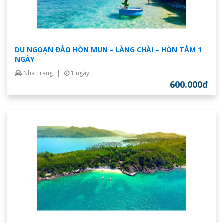
DU NGOẠN ĐẢO HÒN MUN – LÀNG CHÀI – HÒN TẰM 1
NGÀY
Nha Trang
|
1 ngày
600.000đ