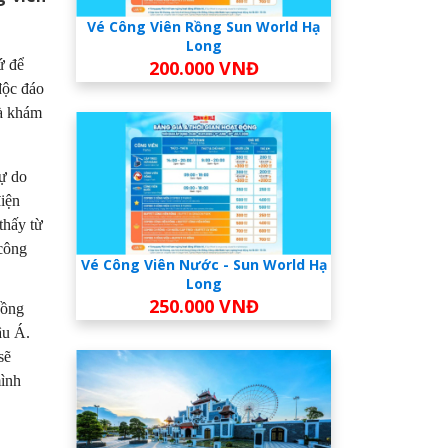
Vé Công Viên Rồng Sun World Hạ
Long
200.000 VNĐ
ứ để
độc đáo
và khám
tự do
điện
thấy từ
 công
Vé Công Viên Nước - Sun World Hạ
Long
250.000 VNĐ
Đồng
âu Á.
sẽ
mình