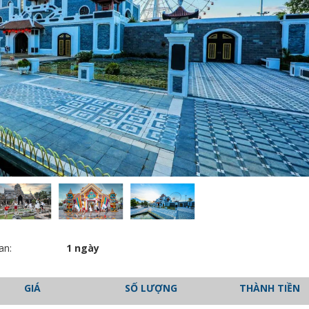
an:
1 ngày
GIÁ
SỐ LƯỢNG
THÀNH TIỀN