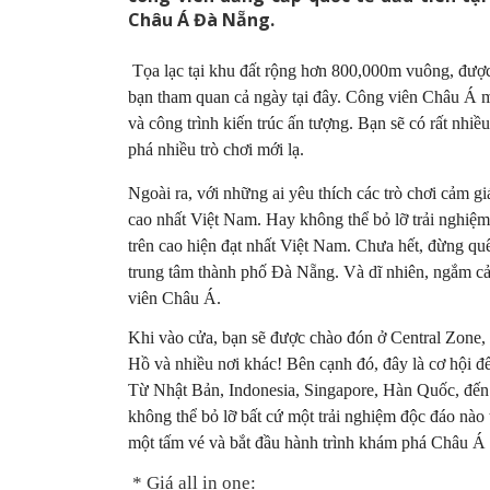
Châu Á Đà Nẵng.
Tọa lạc tại khu đất rộng hơn 800,000m vuông, được
bạn tham quan cả ngày tại đây. Công viên Châu Á m
và công trình kiến trúc ấn tượng. Bạn sẽ có rất nhiề
phá nhiều trò chơi mới lạ.
Ngoài ra, với những ai yêu thích các trò chơi cảm g
cao nhất Việt Nam. Hay không thể bỏ lỡ trải nghiệm
trên cao hiện đạt nhất Việt Nam. Chưa hết, đừng q
trung tâm thành phố Đà Nẵng. Và dĩ nhiên, ngắm cản
viên Châu Á.
Khi vào cửa, bạn sẽ được chào đón ở Central Zone,
Hồ và nhiều nơi khác! Bên cạnh đó, đây là cơ hội 
Từ Nhật Bản, Indonesia, Singapore, Hàn Quốc, đế
không thể bỏ lỡ bất cứ một trải nghiệm độc đáo nà
một tấm vé và bắt đầu hành trình khám phá Châu Á
* Giá all in one: