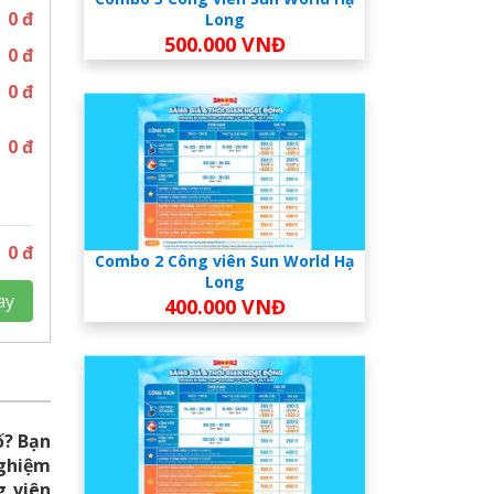
0
đ
Long
500.000 VNĐ
0
đ
0
đ
0
đ
0
đ
Combo 2 Công viên Sun World Hạ
Long
ay
400.000 VNĐ
ố? Bạn
nghiệm
g viên