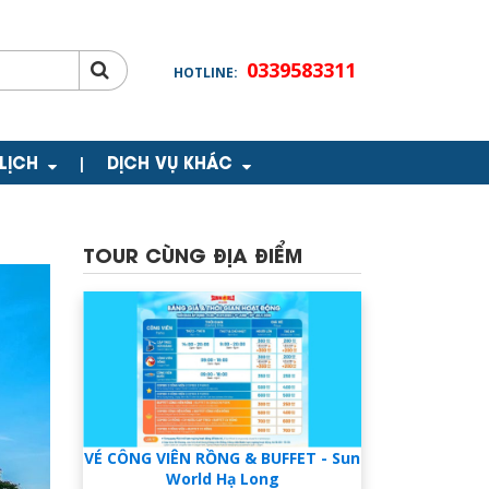
0339583311
HOTLINE:
 LỊCH
DỊCH VỤ KHÁC
|
TOUR CÙNG ĐỊA ĐIỂM
VÉ CÔNG VIÊN RỒNG & BUFFET - Sun
World Hạ Long