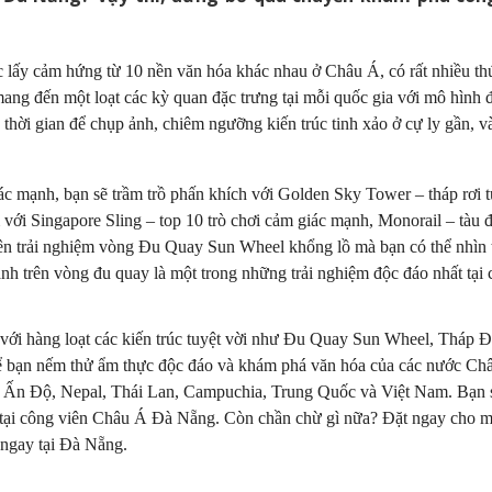
 lấy cảm hứng từ 10 nền văn hóa khác nhau ở Châu Á, có rất nhiều th
ang đến một loạt các kỳ quan đặc trưng tại mỗi quốc gia với mô hình 
u thời gian để chụp ảnh, chiêm ngưỡng kiến trúc tinh xảo ở cự ly gần, 
iác mạnh, bạn sẽ trầm trồ phấn khích với Golden Sky Tower – tháp rơi 
 với Singapore Sling – top 10 trò chơi cảm giác mạnh, Monorail – tàu 
uên trải nghiệm vòng Đu Quay Sun Wheel khổng lồ mà bạn có thể nhìn 
h trên vòng đu quay là một trong những trải nghiệm độc đáo nhất tại
 với hàng loạt các kiến trúc tuyệt vời như Đu Quay Sun Wheel, Tháp 
để bạn nếm thử ẩm thực độc đáo và khám phá văn hóa của các nước Ch
n Ấn Độ, Nepal, Thái Lan, Campuchia, Trung Quốc và Việt Nam. Bạn 
o tại công viên Châu Á Đà Nẵng. Còn chần chừ gì nữa? Đặt ngay cho 
 ngay tại Đà Nẵng.