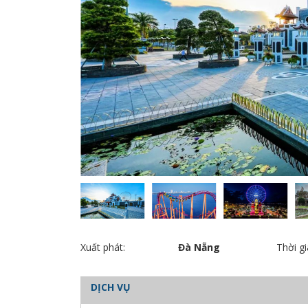
Xuất phát:
Đà Nẵng
Thời gi
DỊCH VỤ