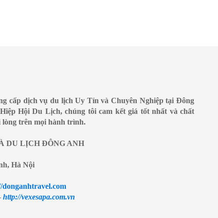
ung cấp dịch vụ du lịch Uy Tín và Chuyên Nghiệp tại Đông
Hiệp Hội Du Lịch, chúng tôi cam kết giá tốt nhất và chất
lòng trên mọi hành trình.
À DU LỊCH ĐÔNG ANH
nh, Hà Nội
//donganhtravel.com
-
http://vexesapa.com.vn