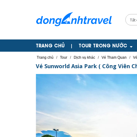
TRANG CHỦ
TOUR TRONG NƯỚC
|
Trang chủ
/
Tour
/
Dịch vụ khác
/
Vé Tham Quan
/
Vé
Vé Sunworld Asia Park ( Công Viên C