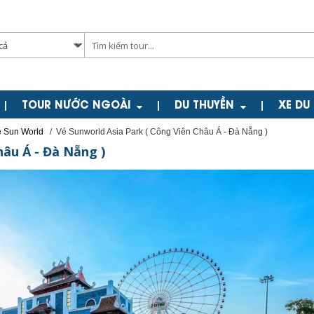
TOUR NƯỚC NGOÀI
DU THUYỀN
XE DU
|
|
|
 Sun World
/
Vé Sunworld Asia Park ( Công Viên Châu Á - Đà Nẵng )
hâu Á - Đà Nẵng )