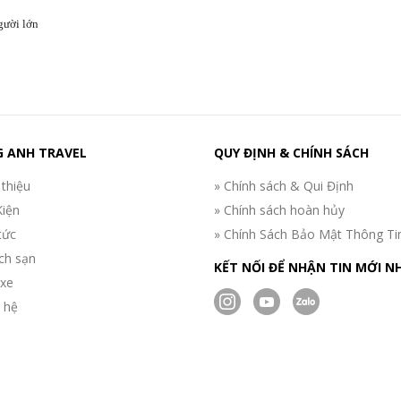
gười lớn
 ANH TRAVEL
QUY ĐỊNH & CHÍNH SÁCH
 thiệu
» Chính sách & Qui Định
Kiện
» Chính sách hoàn hủy
tức
» Chính Sách Bảo Mật Thông Ti
ch sạn
KẾT NỐI ĐỂ NHẬN TIN MỚI N
 xe
n hệ