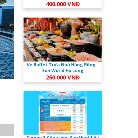
400.000 VNĐ
Vé Buffet Trưa Nhà Hàng Rồng -
Sun World Hạ Long
250.000 VNĐ
Combo 3 Công viên Sun World Hạ