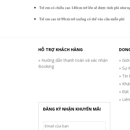
Trẻ em có chiều cao 140cm trở lên sẽ được tính phí như n
Trẻ em cao từ 99cm trở xuống có thể vào cửa miễn phí
HỖ TRỢ KHÁCH HÀNG
DONG
» Hướng dẫn thanh toán và xác nhận
» Giới
Booking
» Sự 
» Tin 
» Khá
» Đặt
» Liê
ĐĂNG KÝ NHẬN KHUYẾN MÃI